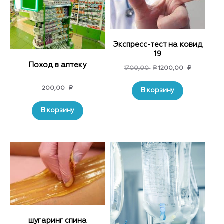
Экспресс-тест на ковид
19
Поход в аптеку
Original
Current
1700,00
₽
1200,00
₽
price
price
200,00
₽
was:
is:
В корзину
1700,00 ₽.
1200,00 ₽.
В корзину
шугаринг спина