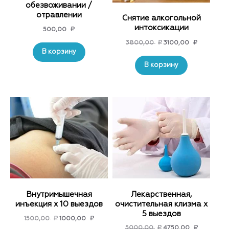
обезвоживании /
отравлении
Снятие алкогольной
интоксикации
500,00
₽
Original
Current
3800,00
₽
3100,00
₽
В корзину
price
price
was:
is:
В корзину
3800,00 ₽.
3100,00 ₽
Внутримышечная
Лекарственная,
инъекция х 10 выездов
очистительная клизма x
5 выездов
Original
Current
1500,00
₽
1000,00
₽
Original
Current
5000,00
₽
4750,00
₽