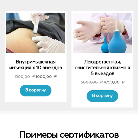
Внутримышечная
Лекарственная,
инъекция х 10 выездов
очистительная клизма x
5 выездов
Original
Current
1500,00
₽
1000,00
₽
Original
Curren
5000,00
₽
4750,00
₽
price
price
price
price
was:
is:
В корзину
was:
is:
В корзину
1500,00 ₽.
1000,00 ₽.
5000,00 ₽.
4750,0
Примеры сертификатов