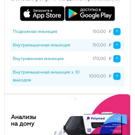
+
Подкожная инъекция
150,00
₽
+
Внутримышечная инъекция
150,00
₽
+
Внутривенная инъекция
170,00
₽
Внутримышечная инъекция х 10
+
1000,00
₽
Original price was: 150
Current price is: 1000,
выездов
Анализы
на дому