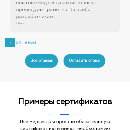
опытные мед сестры и выполняют
процедуры грамотно . Спасибо
разработчикам .
Патя
Site
Страница
Страница
Страница
Страница
1
2
3
…
6
Next
Reviews
navigation
Все отзывы
Оставить отзыв
Примеры сертификатов
Все медсестры прошли обязательную
сертификацию и имеют необходимую