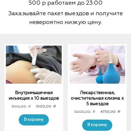
500 р работаем до 23:00
Заказывайте пакет выездов и получите
невероятно низкую цену.
Внутримышечная
Лекарственная,
инъекция х 10 выездов
очистительная клизма x
5 выездов
Original
Current
1500,00
₽
1000,00
₽
Original
Curre
5000,00
₽
4750,00
₽
price
price
price
price
was:
is:
В корзину
was:
is:
В корзину
1500,00 ₽.
1000,00 ₽.