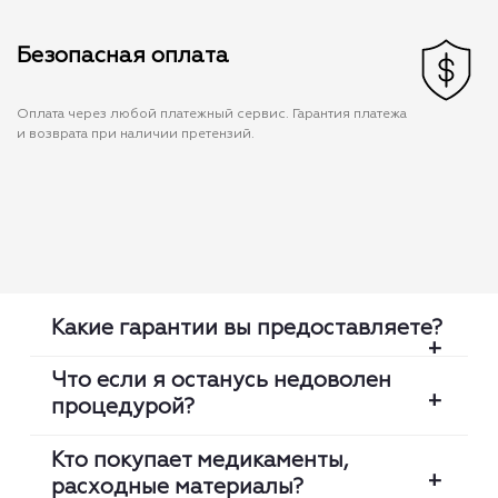
Безопасная оплата
Оплата через любой платежный сервис. Гарантия платежа
и возврата при наличии претензий.
Какие гарантии вы предоставляете?
Что если я останусь недоволен
процедурой?
Мы проверяем каждую медсестру:
лицензию, оригинальность диплома,
Кто покупает медикаменты,
клинический опыт. Мы гарантируем что
расходные материалы?