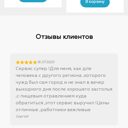
was:
is:
В корзину
1500,00 ₽.
1000,00 ₽.
5000,00 ₽.
4750,
Отзывы клиентов
16.07.2025
Сервис супер !Для меня, как для
человека с другого региона ,которого
чужд был сам город и не знал в вечер
выходного дня после хорошего застолья
,с пищевым отравлением куда
обратиться ,этот сервис выручил !Цены
отличные ,работники вежливые
Сергей