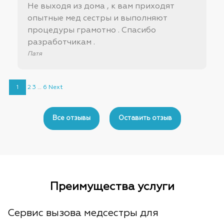
Не выходя из дома , к вам приходят
опытные мед сестры и выполняют
процедуры грамотно . Спасибо
разработчикам .
Патя
Site
Страница
Страница
Страница
Страница
1
2
3
…
6
Next
Reviews
navigation
Все отзывы
Оставить отзыв
Преимущества услуги
Сервис вызова медсестры для