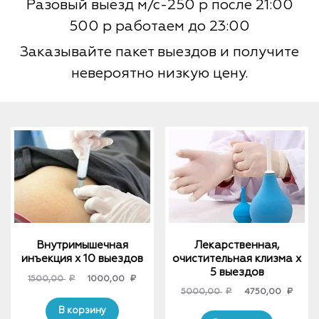
Разовый выезд м/с-250 р после 21:00
500 р работаем до 23:00
Заказывайте пакет выездов и получите
невероятно низкую цену.
Внутримышечная
Лекарственная,
инъекция х 10 выездов
очистительная клизма x
5 выездов
Original
Current
1500,00
₽
1000,00
₽
Original
Curre
5000,00
₽
4750,00
₽
price
price
price
price
was:
is:
В корзину