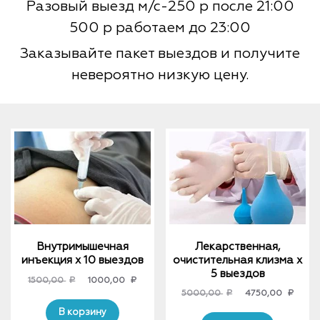
Разовый выезд м/с-250 р после 21:00
500 р работаем до 23:00
Заказывайте пакет выездов и получите
невероятно низкую цену.
Внутримышечная
Лекарственная,
инъекция х 10 выездов
очистительная клизма x
5 выездов
Original
Current
1500,00
₽
1000,00
₽
Original
Curre
5000,00
₽
4750,00
₽
price
price
price
price
was:
is:
В корзину