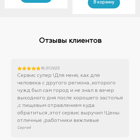
was:
is:
В корзину
1500,00 ₽.
1000,00 ₽.
5000,00 ₽.
4750,
Отзывы клиентов
16.07.2025
Сервис супер !Для меня, как для
человека с другого региона ,которого
чужд был сам город и не знал в вечер
выходного дня после хорошего застолья
,с пищевым отравлением куда
обратиться ,этот сервис выручил !Цены
отличные ,работники вежливые
Сергей