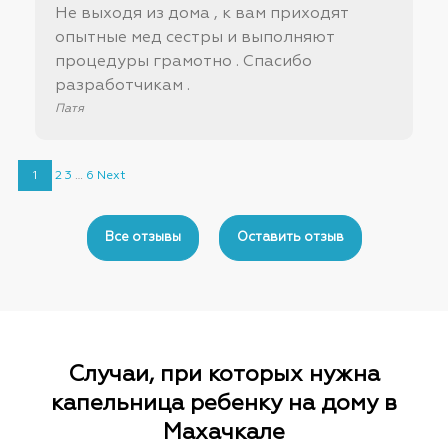
Не выходя из дома , к вам приходят
опытные мед сестры и выполняют
процедуры грамотно . Спасибо
разработчикам .
Патя
Site
Страница
Страница
Страница
Страница
1
2
3
…
6
Next
Reviews
navigation
Все отзывы
Оставить отзыв
Случаи, при которых нужна
капельница ребенку на дому в
Махачкале