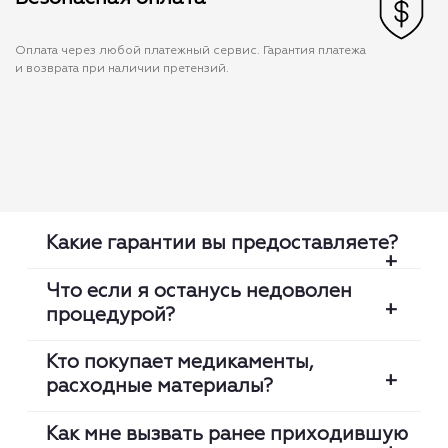
Оплата через любой платежный сервис. Гарантия платежа
и возврата при наличии претензий.
Какие гарантии вы предоставляете?
Что если я останусь недоволен
процедурой?
Мы проверяем каждую медсестру:
лицензию, оригинальность диплома,
Кто покупает медикаменты,
клинический опыт. Мы гарантируем что
расходные материалы?
Мы гарантируем высокий уровень сервиса.
медсестра приедет вовремя и выполнит
В любой момент вы можете заменить
процедуры на высоком профессиональном
Как мне вызвать ранее приходившую