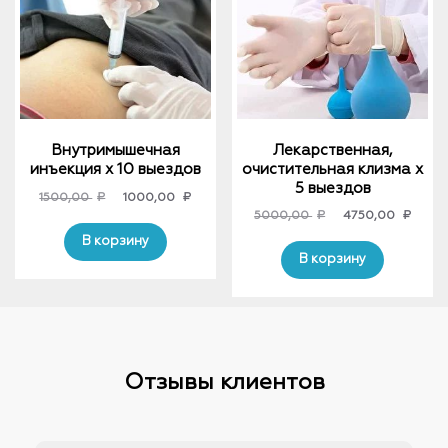
Внутримышечная
Лекарственная,
инъекция х 10 выездов
очистительная клизма x
5 выездов
Original
Current
1500,00
₽
1000,00
₽
Original
Curre
5000,00
₽
4750,00
₽
price
price
price
price
was:
is:
В корзину
was:
is:
В корзину
1500,00 ₽.
1000,00 ₽.
5000,00 ₽.
4750,
Отзывы клиентов