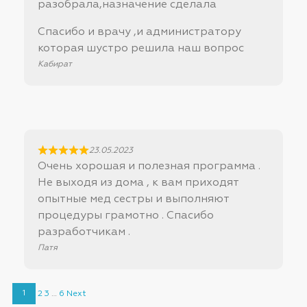
разобрала,назначение сделала
Спасибо и врачу ,и администратору
которая шустро решила наш вопрос
Кабират
23.05.2023
Очень хорошая и полезная программа .
Не выходя из дома , к вам приходят
опытные мед сестры и выполняют
процедуры грамотно . Спасибо
разработчикам .
Патя
Site
Страница
Страница
Страница
Страница
1
2
3
…
6
Next