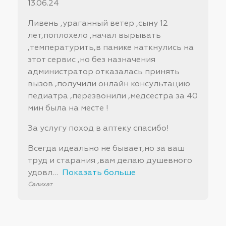
13.06.24
Ливень ,ураганный ветер ,сыну 12
лет,поплохело ,начал вырывать
,температурить,в панике наткнулись на
этот сервис ,но без назначения
администратор отказалась принять
вызов ,получили онлайн консультацию
педиатра ,перезвонили ,медсестра за 40
мин была на месте !
За услугу поход в аптеку спасибо!
Всегда идеально не бывает,но за ваш
труд и старания ,вам делаю душевного
удовл
Показать больше
Салихат