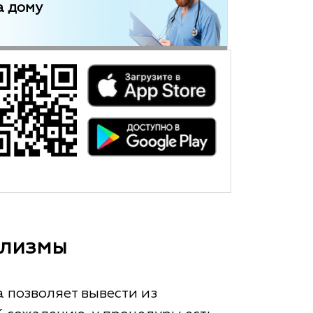
а дому
клизмы
 позволяет вывести из