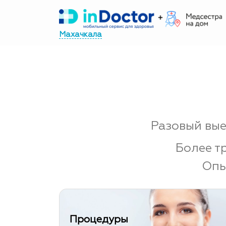
Перейти
к
Махачкала
содержимому
Разовый вые
Более т
Опы
Процедуры