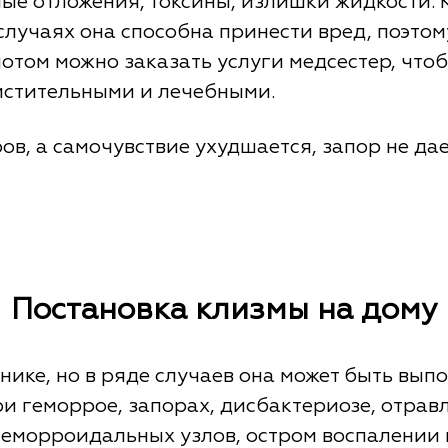
ые отложения, токсины, излишки жидкости. 
случаях она способна принести вред, поэто
 потом можно заказать услуги медсестер, чт
истительными и лечебными.
ов, а самочувствие ухудшается, запор не да
Постановка клизмы на дому
ике, но в ряде случаев она может быть вып
и геморрое, запорах, дисбактериозе, отравл
геморроидальных узлов, остром воспалении 