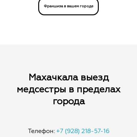
57-16 и мы найдем ближайшее свободное
Франшиза в вашем городе
по назначению врача вам необходимо
окно у вашей медсестры для
привезти. Оплата за лекарства возможна
бронирования.
наличными медсестре.
Махачкала выезд
медсестры в пределах
города
Телефон:
+7 (928) 218-57-16